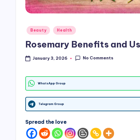
h
S
Posted
Beauty
Health
it
in
Rosemary Benefits and Use
e
No Comments
January 3, 2026
s
WhatsApp Group
Telegram Group
Spread the love