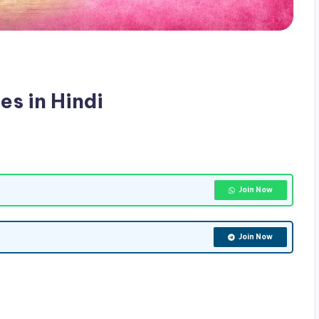
s in Hindi
Join Now
Join Now