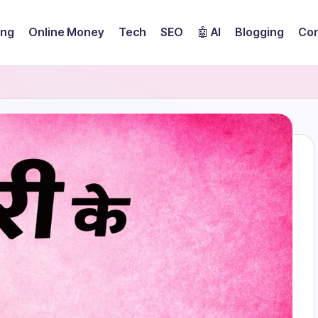
ing
Online Money
Tech
SEO
🤖 AI
Blogging
Con