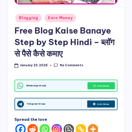
d
Posted
i
Blogging
Earn Money
in
&
Free Blog Kaise Banaye
E
Step by Step Hindi – ब्लॉग
n
से पैसे कैसे कमाए
g
No Comments
January 23, 2026
li
s
h
Join Now
WhatsApp Group
S
Join Now
it
Telegram Group
e
Spread the love
s