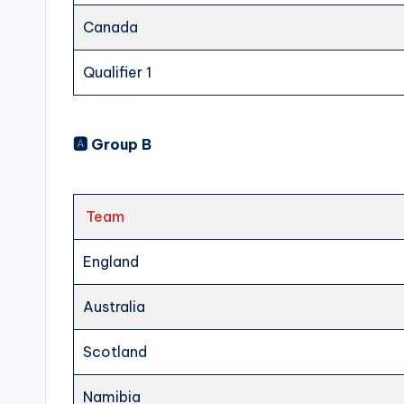
Canada
Qualifier 1
🅰️ Group B
Team
England
Australia
Scotland
Namibia