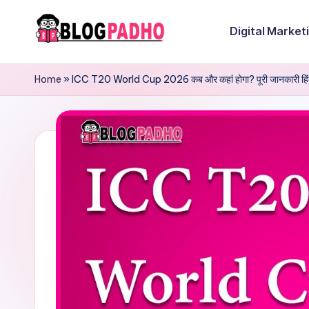
Digital Market
Skip
B
Hindi
to
and
content
Home
»
ICC T20 World Cup 2026 कब और कहां होगा? पूरी जानकारी हिंदी
l
english
o
Blog
padho
g
sites
P
a
d
h
o