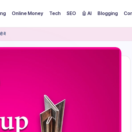
ing
Online Money
Tech
SEO
🤖 AI
Blogging
Con
 में